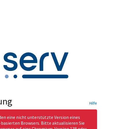
ung
Hilfe
den eine nicht unterstützte Version eines
asierten Browsers. Bitte aktualisieren Sie
rowser auf eine Chromium-Version 138 oder