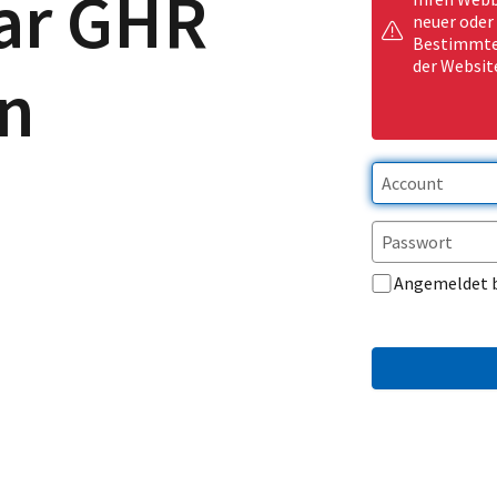
ar GHR
neuer oder
Bestimmte 
der Websit
n
Angemeldet 